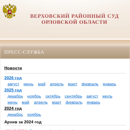
ВЕРХОВСКИЙ РАЙОННЫЙ СУД
ОРЛОВCКОЙ ОБЛАСТИ
ПРЕСС-СЛУЖБА
Новости
2026 год
август
июнь
май
апрель
март
февраль
январь
2025 год
декабрь
ноябрь
октябрь
сентябрь
август
июль
июнь
май
апрель
март
февраль
январь
2024 год
декабрь
ноябрь
Архив за 2024 год